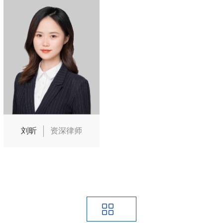
刘昕
资深律师