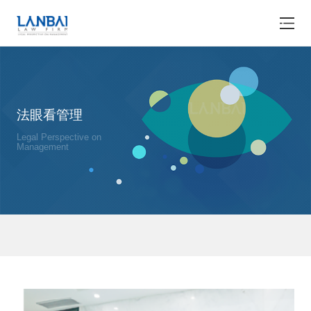
法眼看管理
Legal Perspective on
Management