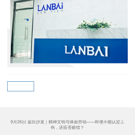
9月26日 蓝白沙龙｜精神文明与体面劳动——即便不能认定工
8
伤，还应否赔偿？