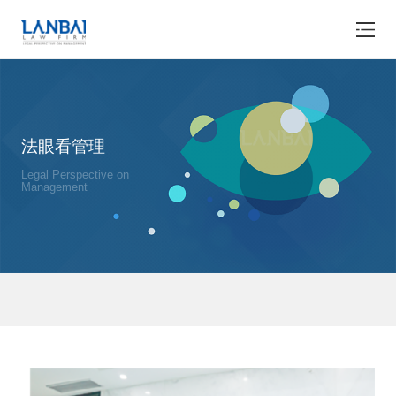
法眼看管理
Legal Perspective on
Management